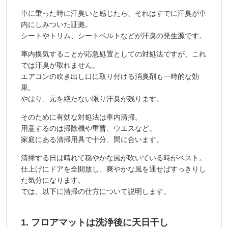
車に乗った時に汗臭いと感じたら、それはすでに汗臭が車
内にしみついた証拠。
シートやトリム、シートベルトなどが汗臭の発生源です。
車内換気することが応急処置としての対処法ですが、これ
では汗臭が取れません。
エアコンの吹き出し口に取り付ける消臭剤も一時的な効
果。
やはり、元を絶たない限り汗臭が残ります。
そのために有効な対処法は車内清掃。
用意するのは掃除機や重曹、ウエスなど。
家庭にある清掃用具で十分、間に合います。
清掃する日は晴れて穏やかな風が吹いている時がベスト。
仕上げにドアを全開放し、爽やかな風を通せばすっきりし
た気分になります。
では、以下に清掃の仕方について説明します。
1. フロアマットは洗浄後に天日干し