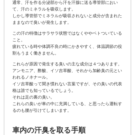
通常、汗を作る分泌部から汗を汗腺に送る導管部におい
て、汗のミネラルを吸収します。
しかし導管部でミネラルが吸収されないと成分が含まれた
ままなので臭いが発生します。
この汗の特徴はサラサラ状態ではなくややベトついている
こと。
疲れている時や体調不良の時にかきやすく、体温調節の役
割もうまく働きません。
これらが原因で発生する臭いの主な成分は４つあります。
アンモニア、酢酸、イソ吉草酸、それから加齢臭の元とい
われるノネナール。
イソ吉草酸って聞き慣れない言葉ですが、その臭いの代表
格は誰でも知っているでしょう。
それは足の裏の臭い。
これらの臭いが車の中に充満している、と思ったら運転す
るのも腰が引けてしまいます。
車内の汗臭を取る手順