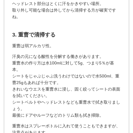
ヘッドレスト部分はとくに汗をかきやすい場所。
取り外し可能な場合は外してから清掃する方が確実です
ね。
3. 重曹で清掃する
重曹は弱アルカリ性。
汗臭の元になる酸性を分解する働きがあります。
重曹水の作り方は水100mlに対して5g、つまり5％が基
本。
シートをじゃぶじゃぶ洗うわけではないので水500ml、重
曹25gもあれば十分です。
きれいなウエスを重曹水に浸し、固く絞ってシートの表面
を拭いてください。
シートベルトやヘッドレストなども重曹水で拭き取りまし
ょう。
最後にドアやルーフなどのトリム類も拭き掃除。
重曹水はスプレーボトルに入れて使うこともできますが、
注意点があります。